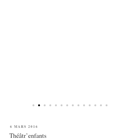
n pour
et les
étiques
6 MARS 2016
Théâtr’enfants