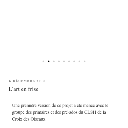
Ici, 
comme 
fleu
br
poum
tabl
6 DÉCEMBRE 2015
L’art en frise
Une première version de ce projet a été menée avec le
groupe des primaires et des pré-ados du CLSH de la
Croix des Oiseaux.