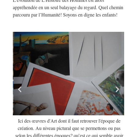
appréhendée en un seul balayage du regard. Quel chemin
parcouru par l’Humanité! Soyons en digne les enfants!
sérer
Ici des œuvres d'Art dont il faut retrouver l'époque de
Trava
s de
création. Au niveau pictural que se permettons ou pas
, les
selon les différentes époques? qu’est ce qui semble avoir